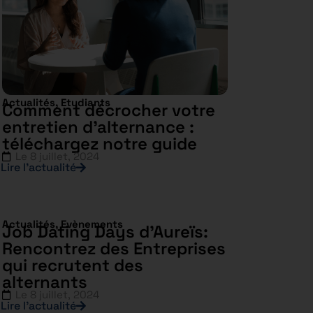
Actualités
,
Etudiants
Comment décrocher votre
entretien d’alternance :
téléchargez notre guide
Le
8 juillet, 2024
Lire l’actualité
Actualités
,
Evènements
Job Dating Days d’Aureïs:
Rencontrez des Entreprises
qui recrutent des
alternants
Le
8 juillet, 2024
Lire l’actualité