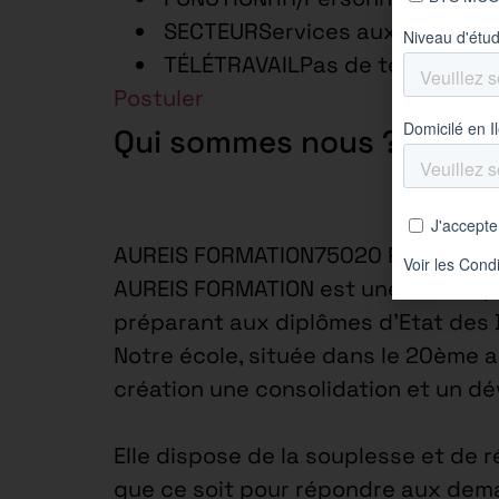
SECTEURServices aux Entrepri
TÉLÉTRAVAILPas de télétravail
Postuler
Qui sommes nous ?
AUREIS FORMATION75020 Paris 20e 
AUREIS FORMATION est une école spé
préparant aux diplômes d’Etat des
Notre école, située dans le 20ème 
création une consolidation et un d
Elle dispose de la souplesse et de r
que ce soit pour répondre aux dema