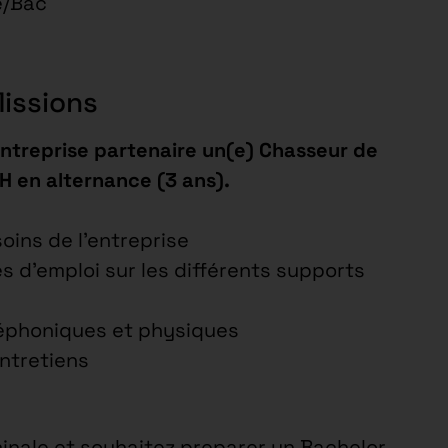
e/Bac
Missions
entreprise partenaire un(e) Chasseur de
H en alternance (3 ans).
soins de l’entreprise
es d’emploi sur les différents supports
léphoniques et physiques
entretiens
inale et souhaitez preparer un Bachelor