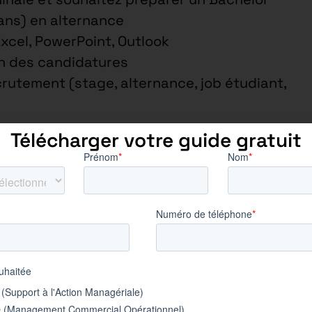
ans) en alternance
Excel, PowerPoint, Outlook
on des candidatures
rutement (stage, alternance, job étudiant,
Télécharger votre guide gratuit
nce – pas de déplacement
yé/Opérateur/Ouvrier Spe/Bac
omplet
ion