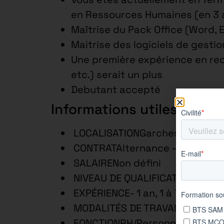
en Ressources Humaines (en 3 
Maîtrise du Pack Office (Word, 
Maitrise des logiciels de gesti
Une première expérience en rec
etc.) serait un plus
Debutant accepté
Informations utiles
LOCALISATIONGarches – 92, Fra
CONTRATAlternance – 3 ans
SALAIRENon défini
NIVEAU DE QUALIFICATIONEmplo
EXPÉRIENCE- 1 an, 1 à 7 ans
MODALITÉS DE TRAVAILTemps c
FONCTIONRH/Personnel/Format