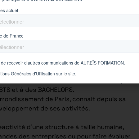
ses
• France
cialisée dans la formation en alternance
 BTS et à des BACHELORS.
arrondissement de Paris, connait depuis sa
éveloppement de ses activités.
éactivité d’une structure à taille humaine,
ndes des entreprises ou pour faire évoluer