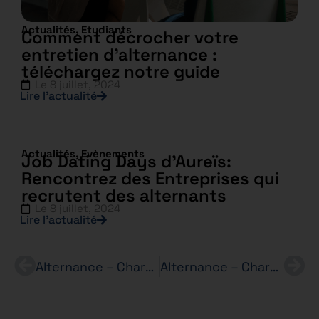
Actualités
,
Etudiants
Comment décrocher votre
entretien d’alternance :
téléchargez notre guide
Le
8 juillet, 2024
Lire l’actualité
Actualités
,
Evènements
Job Dating Days d’Aureïs:
Rencontrez des Entreprises qui
recrutent des alternants
Le
8 juillet, 2024
Lire l’actualité
Alternance – Chargé(e) Administratif du personnel – BERSHKA – Bachelor RH en 3 ans
Alternance – Chargé(e) Administratif du personnel – BERSHKA – Bachelor RH en 3 ans