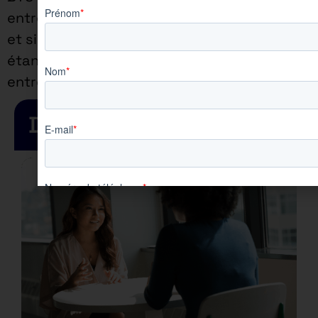
entreprise) /2jours (en école)
et si vous êtes en Bachelor
étant de 4jours (en
entreprise) /1jour (en école)
Dernières actualités