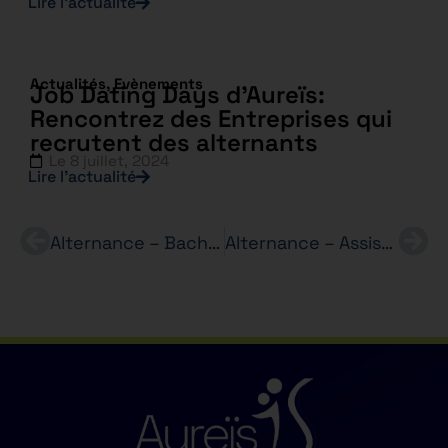
Lire l’actualité
Actualités
,
Evènements
Job Dating Days d’Aureïs:
Rencontrez des Entreprises qui
recrutent des alternants
Le
8 juillet, 2024
Lire l’actualité
Alternance – Bachelor RH en 3 ans – Assistant(e) RH
Alternance – Assistant(e) Ressources Humaines – ZARA – Bachelor RH en 3 ans