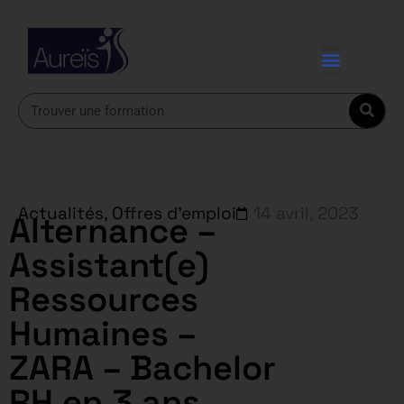
Actualités
,
Offres d'emploi
14 avril, 2023
Alternance –
Assistant(e)
Ressources
Humaines –
ZARA – Bachelor
RH en 3 ans