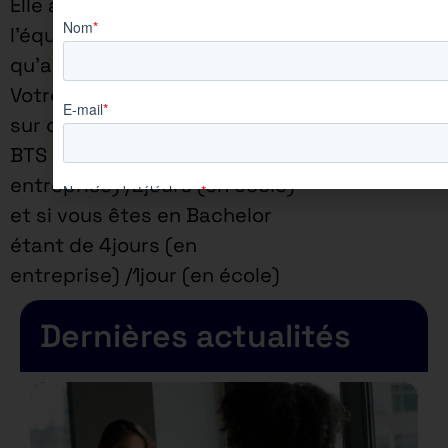
Elle assure une proximité à
l’équipe enseignante ainsi
qu’aux apprenants.
Votre rythme d’alternance
sur cette offre si vous êtes en
BTS étant de 3jours (en
entreprise) /2jours (en école)
et si vous êtes en Bachelor
étant de 4jours (en
entreprise) /1jour (en école)
Dernières actualités