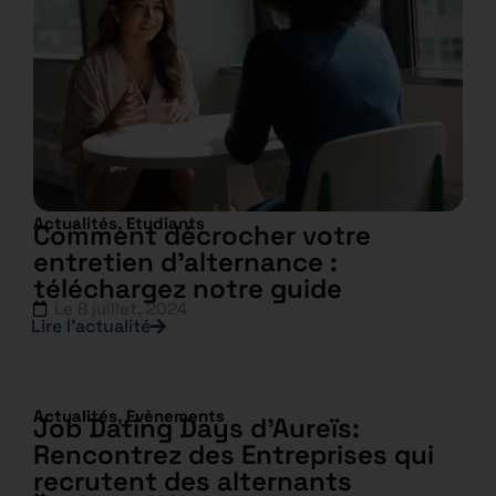
Actualités
,
Etudiants
Comment décrocher votre
entretien d’alternance :
téléchargez notre guide
Le
8 juillet, 2024
Lire l’actualité
Actualités
,
Evènements
Job Dating Days d’Aureïs:
Rencontrez des Entreprises qui
recrutent des alternants