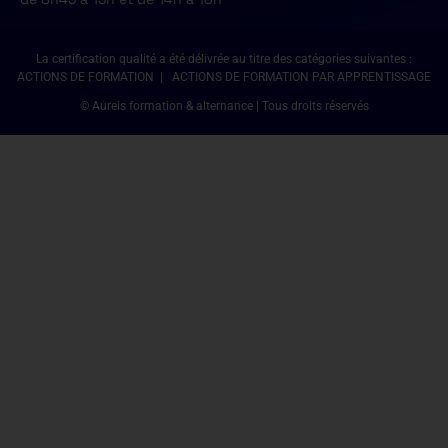
La certification qualité a été délivrée au titre des catégories suivantes :
ACTIONS DE FORMATION | ACTIONS DE FORMATION PAR APPRENTISSAGE
© Aureis formation & alternance | Tous droits réservés