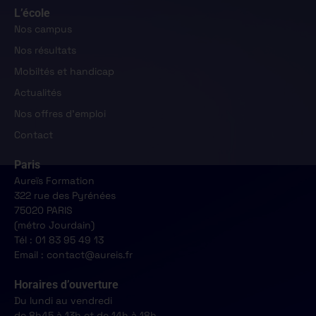
L’école
Nos campus
Nos résultats
Mobiltés et handicap
Actualités
Nos offres d'emploi
Contact
Paris
Aureïs Formation
322 rue des Pyrénées
75020 PARIS
(métro Jourdain)
Tél : 01 83 95 49 13
Email : contact@aureis.fr
Horaires d’ouverture
Du lundi au vendredi
de 8h45 à 13h et de 14h à 18h