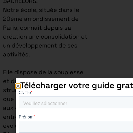
BACHELORS.
Notre école, située dans le
20ème arrondissement de
Paris, connait depuis sa
création une consolidation et
un développement de ses
activités.
Elle dispose de la souplesse
et de réactivité d’une
Télécharger votre guide grat
structure à taille humaine,
que ce soit pour répondre
aux demandes des
entreprises ou pour faire
évoluer sa pédagogie.