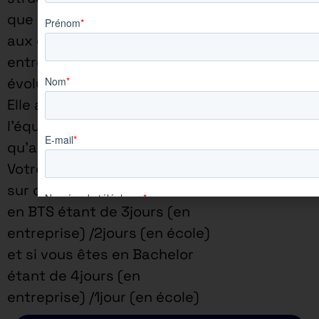
que ce soit pour répondre
aux demandes des
entreprises ou pour faire
évoluer sa pédagogie.
Elle assure une proximité à
l’équipe enseignante ainsi
qu’aux apprenants.
Votre rythme d’alternance
sur cette offre si vous êtes
en BTS étant de 3jours (en
entreprise) /2jours (en école)
et si vous êtes en Bachelor
étant de 4jours (en
entreprise) /1jour (en école)