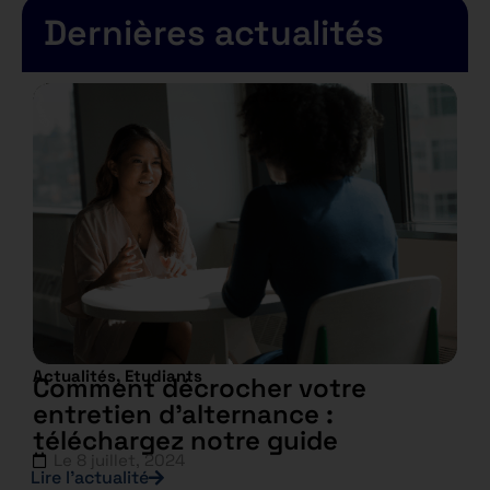
Dernières actualités
Actualités
,
Etudiants
Comment décrocher votre
entretien d’alternance :
téléchargez notre guide
Le
8 juillet, 2024
Lire l’actualité