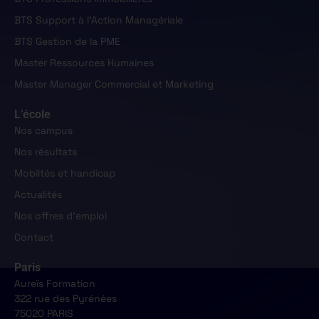
BTS Support à l'Action Managériale
BTS Gestion de la PME
Master Ressources Humaines
Master Manager Commercial et Marketing
L’école
Nos campus
Nos résultats
Mobiltés et handicap
Actualités
Nos offres d'emploi
Contact
Paris
Aureïs Formation
322 rue des Pyrénées
75020 PARIS