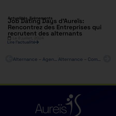
Actualités
,
Evènements
Job Dating Days d’Aureïs:
Rencontrez des Entreprises qui
recrutent des alternants
Le
8 juillet, 2024
Lire l’actualité
Alternance – Agent Commercial – (H/F) – GUY HOQUET – BTS PI
Alternance – Commercial(e) – h/f – MERCURE – BTS NDRC