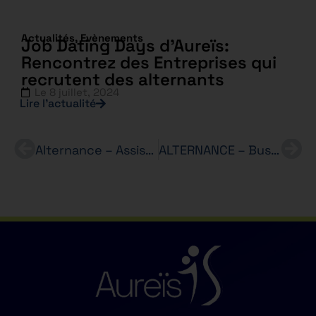
Actualités
,
Evènements
Job Dating Days d’Aureïs:
Rencontrez des Entreprises qui
recrutent des alternants
Le
8 juillet, 2024
Lire l’actualité
Alternance – Assistant(e) Administratif(ve) – h/f – THALES – BTS SAM
ALTERNANCE – Business Developper Marketplace – Bachelor Marketing Intermarché