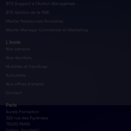
BTS Support à l'Action Managériale
BTS Gestion de la PME
Master Ressources Humaines
Master Manager Commercial et Marketing
L’école
Nos campus
Nos résultats
Mobiltés et handicap
Actualités
Nos offres d'emploi
Contact
Paris
Aureïs Formation
322 rue des Pyrénées
75020 PARIS
(métro Jourdain)