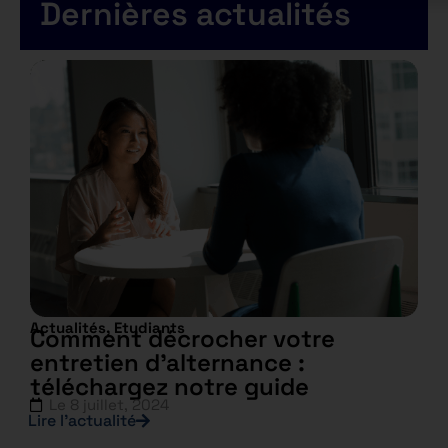
Dernières actualités
Actualités
,
Etudiants
Comment décrocher votre
entretien d’alternance :
téléchargez notre guide
Le
8 juillet, 2024
Lire l’actualité