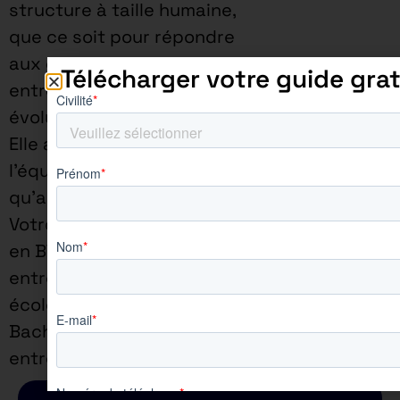
structure à taille humaine,
que ce soit pour répondre
aux demandes des
Télécharger votre guide grat
entreprises ou pour faire
évoluer sa pédagogie.
Elle assure une proximité à
l’équipe enseignante ainsi
qu’aux apprenants.
Votre rythme d’alternance
en BTS est de 3 jours en
entreprise / 2 jours en
école et si vous êtes en
Bachelor étant de 4 jours en
entreprise / 1 jour en école