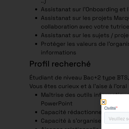
..)
Assistanat sur l’Onboarding et 
Assistanat sur les projets Marq
collaboration avec votre tutric
Assistanat sur les sujets / proj
Protéger les valeurs de l’organi
informations
Profil recherché
Étudiant de niveau Bac+2 type BTS
Vous êtes curieux et à l’aise à l’oral
Maîtrise des outils informatique
PowerPoint
Capacité rédactionnelle
Capacité à s’organiser