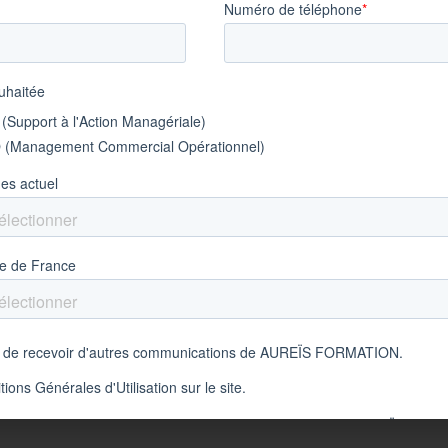
omie et en équipe
as de déplacement
é/Opérateur/Ouvrier Spe/Bac,
omplet
/Accueil, RH/Personnel/Formation
 de gros