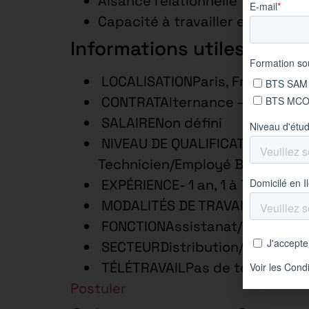
Aisance relationnelle
Capacité à travailler en auton
Informations utiles
LOCALISATIONParis, France – p
CONTRATAlternance – 2 ans
SALAIRENon défini
NIVEAU DE QUALIFICATIONEmploy
Technicien/Employé Bac +2
EXPÉRIENCE- 1 an, 1 à 7 ans
MODALITÉS DE TRAVAILTemps c
FONCTIONAssistanat/Adm.ventes
SECTEURDistribution/Commerce
TÉLÉTRAVAILPas de télétravail
Postuler