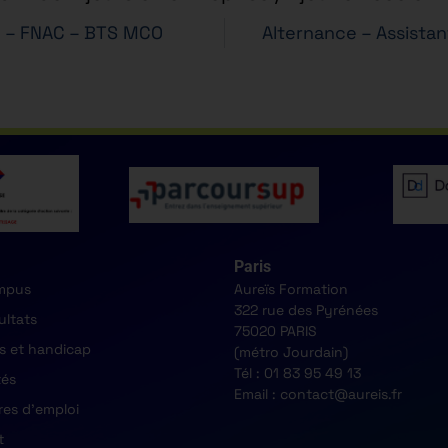
te – FNAC – BTS MCO
Alternance – Assista
Paris
mpus
Aureïs Formation
322 rue des Pyrénées
ultats
75020 PARIS
s et handicap
(métro Jourdain)
Tél : 01 83 95 49 13
tés
Email : contact@aureis.fr
res d'emploi
t