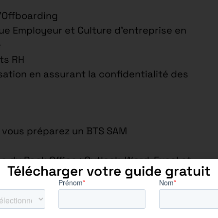
l’Offboarding
ue Employeur et Culture d’entreprise en
e
ets RH
sation en assurant la confidentialité des
, vous préparez un BTS SAM
s du Pack Office : Outlook, Word, Excel et
Télécharger votre guide gratuit