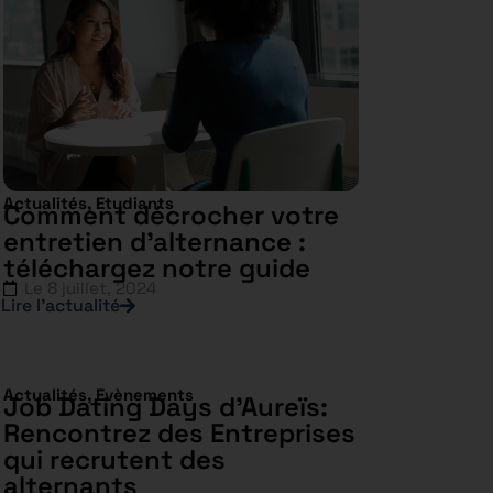
Actualités
,
Etudiants
Comment décrocher votre
entretien d’alternance :
téléchargez notre guide
Le
8 juillet, 2024
Lire l’actualité
Actualités
,
Evènements
Job Dating Days d’Aureïs:
Rencontrez des Entreprises
qui recrutent des
alternants