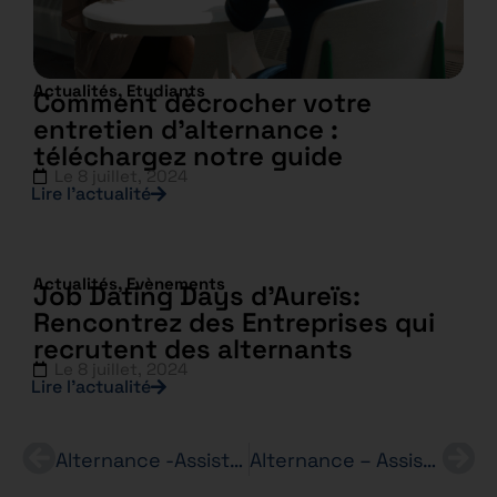
Actualités
,
Etudiants
Comment décrocher votre
entretien d’alternance :
téléchargez notre guide
Le
8 juillet, 2024
Lire l’actualité
Actualités
,
Evènements
Job Dating Days d’Aureïs:
Rencontrez des Entreprises qui
recrutent des alternants
Le
8 juillet, 2024
Lire l’actualité
Alternance -Assistant(e) RH (F/H) – Bachelor RH
Alternance – Assistant(e) Commercial(e) – (H/F) – Moët Hennessy Europe – BTS NDRC