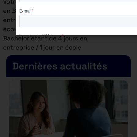
Votre rythme d’alternance
en BTS est de 3 jours en
entreprise / 2 jours en
école et si vous êtes en
Bachelor étant de 4 jours en
entreprise / 1 jour en école
Dernières actualités