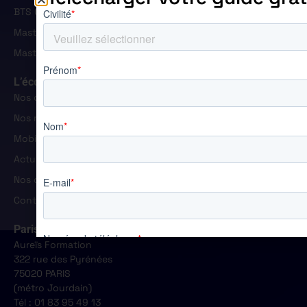
BTS Gestion de la PME
Master Ressources Humaines
Master Manager Commercial et Marketing
L’école
Nos campus
Nos résultats
Mobiltés et handicap
Actualités
Nos offres d'emploi
Contact
Paris
Aureïs Formation
322 rue des Pyrénées
75020 PARIS
(métro Jourdain)
Tél : 01 83 95 49 13