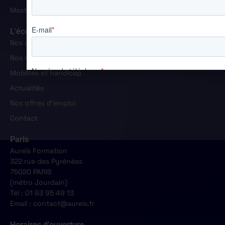
Master Manager Commercial et Marketing
L’école
Nos campus
Nos résultats
Mobiltés et handicap
Actualités
Nos offres d'emploi
Contact
Paris
Aureïs Formation
322 rue des Pyrénées
75020 PARIS
(métro Jourdain)
Tél : 01 83 95 49 13
Email : contact@aureis.fr
Horaires d’ouverture