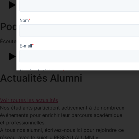
Podcast 2
Écoutez le podcast
Actualités Alumni
Voir toutes les actualités
Nos étudiants participent activement à de nombreux
événements pour enrichir leur parcours académique
et professionnelles.
A tous nos alumni, écrivez-nous ici pour rejoindre ce
réseau, avec le sujet « RESEAU ALUMNI »