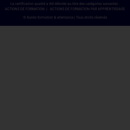
La certification qualité a été délivrée au titre des catégories suivantes :
ACTIONS DE FORMATION | ACTIONS DE FORMATION PAR APPRENTISSAGE
© Aureis formation & alternance | Tous droits réservés