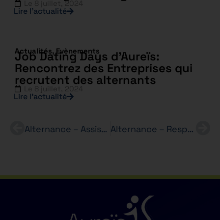
Le
8 juillet, 2024
Lire l’actualité
Actualités
,
Evènements
Job Dating Days d’Aureïs:
Rencontrez des Entreprises qui
recrutent des alternants
Le
8 juillet, 2024
Lire l’actualité
Alternance – Assistant(e) Ressources Humaines – TOTAL – Bachelor RH en 3 ans
Alternance – Responsable Administratif(ve) – TOTAL – Bachelor RH en 3 ans