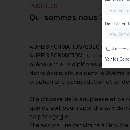
POSTULER
Qui sommes nous ?
AUREIS FORMATION75020 Paris 20e 
AUREIS FORMATION est une école spé
préparant aux diplômes d’Etat des
Notre école, située dans le 20ème 
création une consolidation et un d
Elle dispose de la souplesse et de r
que ce soit pour répondre aux dema
sa pédagogie.
Elle assure une proximité à l’équip