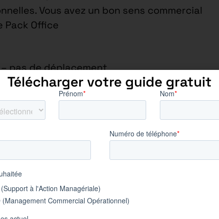
onnelles. Vous avez un bon sens commercial
le Pack Office
 – pas de déplacement
Télécharger votre guide gratuit
é/Opérateur/Ouvrier Spe/Bac,
omplet
mmobilière, Commercial auprès des
 de gros