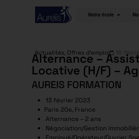
Notre école
No
Actualités
,
Offres d'emploi
16 févri
Alternance – Assis
Locative (H/F) – A
AUREIS FORMATION
13 février 2023
Paris 20e, France
Alternance – 2 ans
Négociation/Gestion immobilièr
Employé/Opérateur/Ouvrier Spe