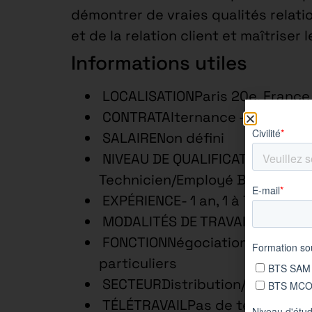
démontrer de vraies qualités relati
et de la relation client et maîtriser 
Informations utiles
LOCALISATIONParis 20e, France
CONTRATAlternance – 2 ans
SALAIRENon défini
NIVEAU DE QUALIFICATIONEmploy
Technicien/Employé Bac +2
EXPÉRIENCE- 1 an, 1 à 7 ans
MODALITÉS DE TRAVAILTemps c
FONCTIONNégociation/Gestion i
particuliers
SECTEURDistribution/Commerce
TÉLÉTRAVAILPas de télétravail