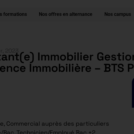
s formations
Nos offres en alternance
Nos campus
er, 2023
tant(e) Immobilier Gestio
gence Immobilière – BTS P
e, Commercial auprès des particuliers
/Bac, Technicien/Employé Bac +2