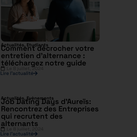
Actualités
,
Etudiants
Comment décrocher votre
entretien d’alternance :
téléchargez notre guide
Le
8 juillet, 2024
Lire l’actualité
Actualités
,
Evènements
Job Dating Days d’Aureïs:
Rencontrez des Entreprises
qui recrutent des
alternants
Le
8 juillet, 2024
Lire l’actualité