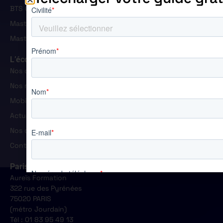
BTS Gestion de la PME
Master Ressources Humaines
Master Manager Commercial et Marketing
L’école
Nos campus
Nos résultats
Mobiltés et handicap
Actualités
Nos offres d'emploi
Contact
Paris
Aureïs Formation
322 rue des Pyrénées
75020 PARIS
(métro Jourdain)
Tél : 01 83 95 49 13